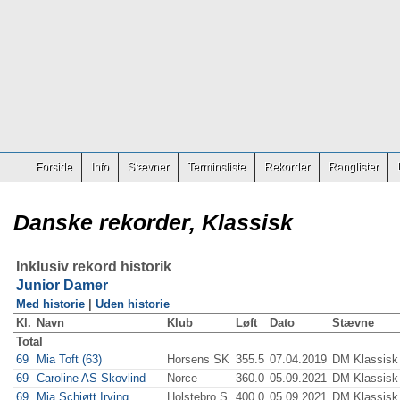
Forside
Info
Stævner
Terminsliste
Rekorder
Ranglister
Danske rekorder, Klassisk
Inklusiv rekord historik
Junior Damer
Med historie
|
Uden historie
Kl.
Navn
Klub
Løft
Dato
Stævne
Total
69
Mia Toft (63)
Horsens SK
355.5
07.04.2019
DM Klassisk
69
Caroline AS Skovlind
Norce
360.0
05.09.2021
DM Klassisk
69
Mia Schjøtt Irving
Holstebro S
400.0
05.09.2021
DM Klassisk