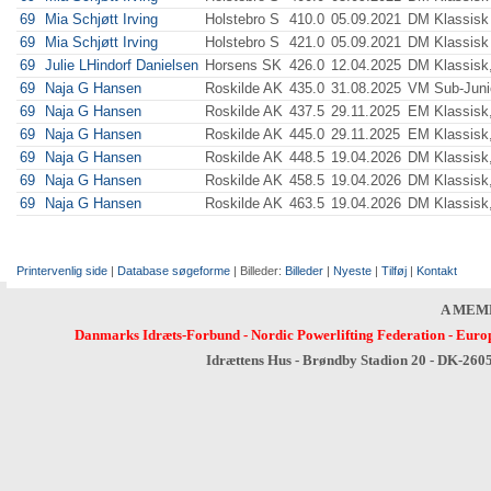
69
Mia Schjøtt Irving
Holstebro S
410.0
05.09.2021
DM Klassisk
69
Mia Schjøtt Irving
Holstebro S
421.0
05.09.2021
DM Klassisk
69
Julie LHindorf Danielsen
Horsens SK
426.0
12.04.2025
DM Klassisk,
69
Naja G Hansen
Roskilde AK
435.0
31.08.2025
VM Sub-Junio
69
Naja G Hansen
Roskilde AK
437.5
29.11.2025
EM Klassisk,
69
Naja G Hansen
Roskilde AK
445.0
29.11.2025
EM Klassisk,
69
Naja G Hansen
Roskilde AK
448.5
19.04.2026
DM Klassisk,
69
Naja G Hansen
Roskilde AK
458.5
19.04.2026
DM Klassisk,
69
Naja G Hansen
Roskilde AK
463.5
19.04.2026
DM Klassisk,
Printervenlig side
|
Database søgeforme
| Billeder:
Billeder
|
Nyeste
|
Tilføj
|
Kontakt
A MEM
Danmarks Idræts-Forbund
-
Nordic Powerlifting Federation
-
Europ
Idrættens Hus - Brøndby Stadion 20 - DK-260