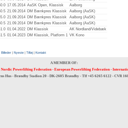
50.0
17.05.2014
AaSK Open, Klassisk
Aalborg
50.5
21.09.2014
DM Bænkpres Klassisk
Aalborg (AaSK)
55.0
21.09.2014
DM Bænkpres Klassisk
Aalborg (AaSK)
60.5
21.09.2014
DM Bænkpres Klassisk
Aalborg (AaSK)
61.0
01.04.2022
DM Klassisk
AK Nordland/Videbæk
61.5
01.04.2023
DM Klassisk, Platform 1
VK Kono
:
Billeder
|
Nyeste
|
Tilføj
|
Kontakt
A MEMBER OF:
-
Nordic Powerlifting Federation
-
European Powerlifting Federation
-
Internati
ens Hus - Brøndby Stadion 20 - DK-2605 Brøndby - Tlf +45 6265 6122 - CVR 1