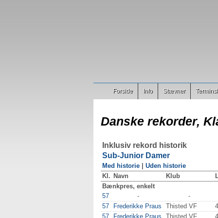
Forside
Info
Stævner
Terminsl
Danske rekorder, Kl
Inklusiv rekord historik
Sub-Junior Damer
Med historie
|
Uden historie
Kl.
Navn
Klub
L
Bænkpres, enkelt
57
-
-
57
Frederikke Praus
Thisted VF
57
Frederikke Praus
Thisted VF