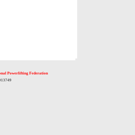
onal Powerlifting Federation
6013749