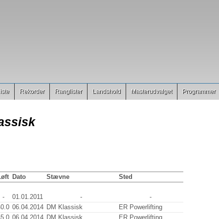
iste
Rekorder
Ranglister
Landshold
Masterudvalget
Programmer
assisk
øft
Dato
Stævne
Sted
-
01.01.2011
-
-
40.0
06.04.2014
DM Klassisk
ER Powerlifting
45.0
06.04.2014
DM Klassisk
ER Powerlifting