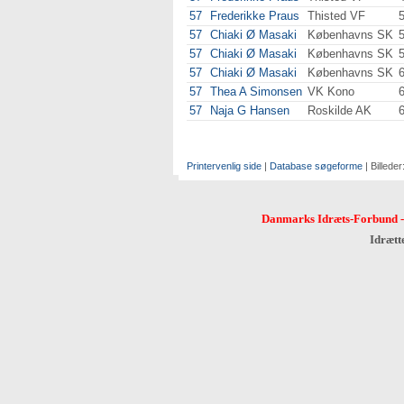
57
Frederikke Praus
Thisted VF
57
Chiaki Ø Masaki
Københavns SK
57
Chiaki Ø Masaki
Københavns SK
57
Chiaki Ø Masaki
Københavns SK
57
Thea A Simonsen
VK Kono
57
Naja G Hansen
Roskilde AK
Printervenlig side
|
Database søgeforme
| Billeder
Danmarks Idræts-Forbund
Idrætt