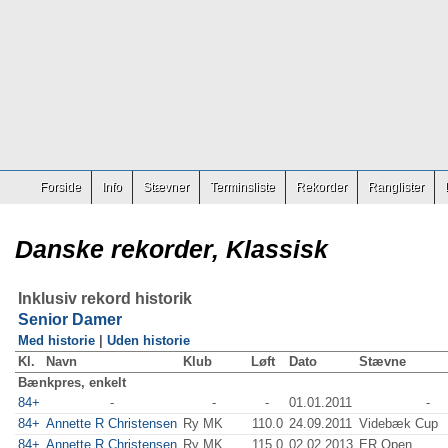
Forside
Info
Stævner
Terminsliste
Rekorder
Ranglister
Danske rekorder, Klassisk
Inklusiv rekord historik
Senior Damer
Med historie
|
Uden historie
Kl.
Navn
Klub
Løft
Dato
Stævne
Bænkpres, enkelt
84+
-
-
-
01.01.2011
-
84+
Annette R Christensen
Ry MK
110.0
24.09.2011
Videbæk Cup
84+
Annette R Christensen
Ry MK
115.0
02.02.2013
ER Open