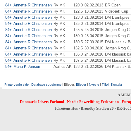
84+
Annette R Christensen
Ry MK
120.0
02.02.2013
ER Open
84+
Annette R Christensen
Ry MK
122.5
13.09.2013
Videbæk Cup
84+
Annette R Christensen
Ry MK
123.0
21.09.2014
DM Bænkpres 
84+
Annette R Christensen
Ry MK
125.0
21.09.2014
DM Bænkpres 
84+
Annette R Christensen
Ry MK
125.5
25.04.2015
Jørgen Krog C
84+
Annette R Christensen
Ry MK
130.0
25.04.2015
Jørgen Krog C
84+
Annette R Christensen
Ry MK
130.5
27.09.2015
DM Klassisk 
84+
Annette R Christensen
Ry MK
132.5
30.04.2016
Jørgen Krog C
84+
Annette R Christensen
Ry MK
135.0
24.09.2016
DM klassisk b
84+
Annette R Christensen
Ry MK
137.5
24.09.2016
DM klassisk b
84+
Maria K Jensen
Aarhus AK
138.0
21.02.2026
DM Klassisk 
Printervenlig side
|
Database søgeforme
| Billeder:
Billeder
|
Nyeste
|
Tilføj
|
Kontakt
A MEM
Danmarks Idræts-Forbund
-
Nordic Powerlifting Federation
-
Europ
Idrættens Hus - Brøndby Stadion 20 - DK-260