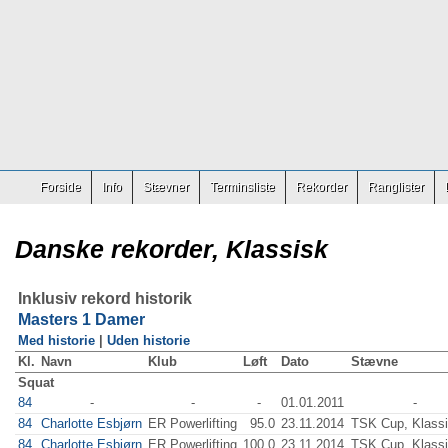
Forside
Info
Stævner
Terminsliste
Rekorder
Ranglister
Danske rekorder, Klassisk
Inklusiv rekord historik
Masters 1 Damer
Med historie
|
Uden historie
Kl.
Navn
Klub
Løft
Dato
Stævne
Squat
84
-
-
-
01.01.2011
-
84
Charlotte Esbjørn
ER Powerlifting
95.0
23.11.2014
TSK Cup, Klass
84
Charlotte Esbjørn
ER Powerlifting
100.0
23.11.2014
TSK Cup, Klass