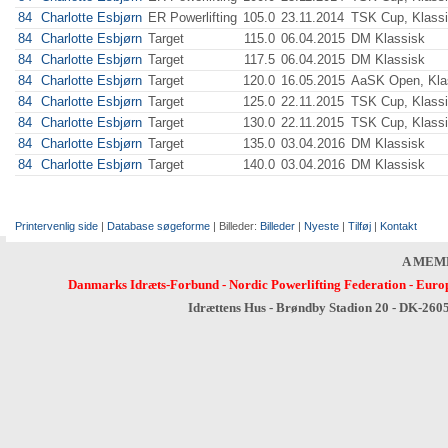
84
Charlotte Esbjørn
ER Powerlifting
105.0
23.11.2014
TSK Cup, Klass
84
Charlotte Esbjørn
Target
115.0
06.04.2015
DM Klassisk
84
Charlotte Esbjørn
Target
117.5
06.04.2015
DM Klassisk
84
Charlotte Esbjørn
Target
120.0
16.05.2015
AaSK Open, Kla
84
Charlotte Esbjørn
Target
125.0
22.11.2015
TSK Cup, Klass
84
Charlotte Esbjørn
Target
130.0
22.11.2015
TSK Cup, Klass
84
Charlotte Esbjørn
Target
135.0
03.04.2016
DM Klassisk
84
Charlotte Esbjørn
Target
140.0
03.04.2016
DM Klassisk
Printervenlig side
|
Database søgeforme
| Billeder:
Billeder
|
Nyeste
|
Tilføj
|
Kontakt
A MEM
Danmarks Idræts-Forbund
-
Nordic Powerlifting Federation
-
Europ
Idrættens Hus - Brøndby Stadion 20 - DK-260