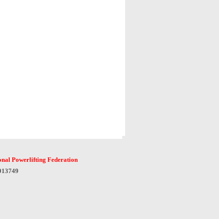
onal Powerlifting Federation
6013749