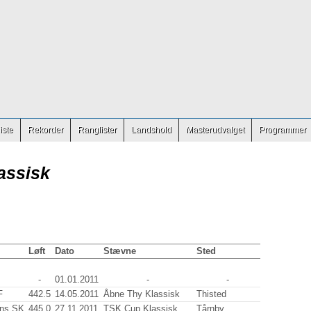
iste
Rekorder
Ranglister
Landshold
Masterudvalget
Programmer
assisk
Løft
Dato
Stævne
Sted
-
01.01.2011
-
-
F
442.5
14.05.2011
Åbne Thy Klassisk
Thisted
ns SK
445.0
27.11.2011
TSK Cup Klassisk
Tårnby