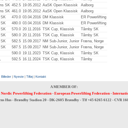
ns SK
452.5
19.05.2012
AaSK Open Klassisk
Aalborg
ns SK
461.0
19.05.2012
AaSK Open Klassisk
Aalborg
 SK
470.0
03.04.2016
DM Klassisk
ER Powerlifting
 SK
480.0
03.04.2016
DM Klassisk
ER Powerlifting
 SK
570.0
20.11.2016
TSK Cup, Klassisk
Tårnby SK
 SK
580.0
20.11.2016
TSK Cup, Klassisk
Tårnby SK
 SK
582.5
15.09.2017
NM Sub-Junior, Junior
Fræna, Norge
 SK
587.5
15.09.2017
NM Sub-Junior, Junior
Fræna, Norge
590.0
19.11.2023
TSK Cup, Klassisk
Tårnby SK
L
592.5
16.11.2024
TSK Cup, Klassisk
Tårnby
:
Billeder
|
Nyeste
|
Tilføj
|
Kontakt
A MEMBER OF:
-
Nordic Powerlifting Federation
-
European Powerlifting Federation
-
Internati
ens Hus - Brøndby Stadion 20 - DK-2605 Brøndby - Tlf +45 6265 6122 - CVR 1