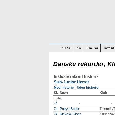
Forside
Info
Stævner
Terminsl
Danske rekorder, Kl
Inklusiv rekord historik
Sub-Junior Herrer
Med historie
|
Uden historie
Kl.
Navn
Klub
Total
74
-
-
74
Patryk Bolek
Thisted V
74
Nickolaj Olsen
Københav