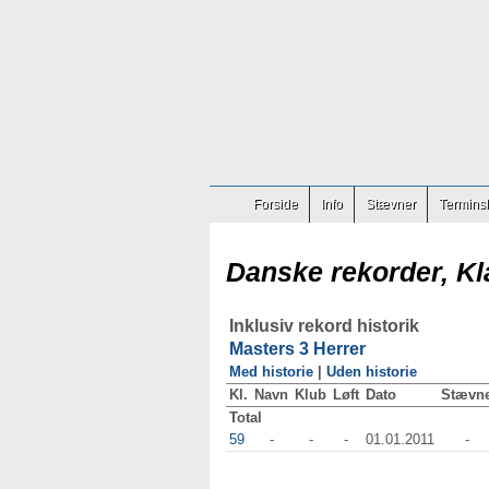
Forside
Info
Stævner
Terminsl
Danske rekorder, Kl
Inklusiv rekord historik
Masters 3 Herrer
Med historie
|
Uden historie
Kl.
Navn
Klub
Løft
Dato
Stævn
Total
59
-
-
-
01.01.2011
-