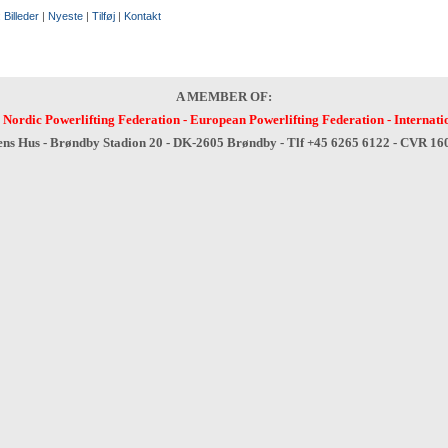
:
Billeder
|
Nyeste
|
Tilføj
|
Kontakt
A MEMBER OF:
-
Nordic Powerlifting Federation
-
European Powerlifting Federation
-
Internati
ens Hus - Brøndby Stadion 20 - DK-2605 Brøndby - Tlf +45 6265 6122 - CVR 1