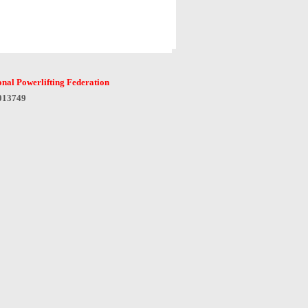
onal Powerlifting Federation
6013749