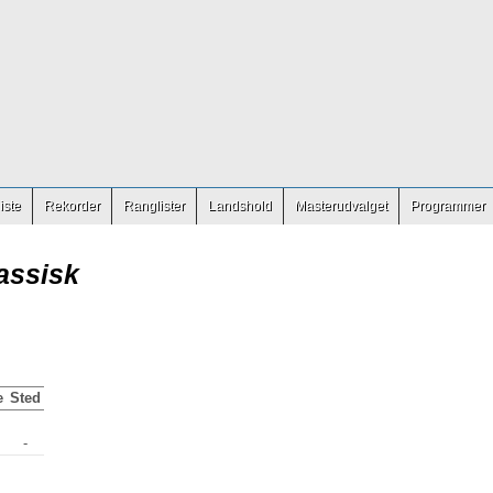
iste
Rekorder
Ranglister
Landshold
Masterudvalget
Programmer
assisk
e
Sted
-