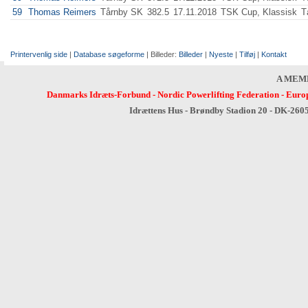
59
Thomas Reimers
Tårnby SK
382.5
17.11.2018
TSK Cup, Klassisk
T
Printervenlig side
|
Database søgeforme
| Billeder:
Billeder
|
Nyeste
|
Tilføj
|
Kontakt
A MEM
Danmarks Idræts-Forbund
-
Nordic Powerlifting Federation
-
Europ
Idrættens Hus - Brøndby Stadion 20 - DK-260