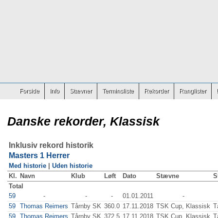
Forside
Info
Stævner
Terminsliste
Rekorder
Ranglister
Danske rekorder, Klassisk
Inklusiv rekord historik
Masters 1 Herrer
Med historie
|
Uden historie
Kl.
Navn
Klub
Løft
Dato
Stævne
S
Total
59
-
-
-
01.01.2011
-
59
Thomas Reimers
Tårnby SK
360.0
17.11.2018
TSK Cup, Klassisk
T
59
Thomas Reimers
Tårnby SK
372.5
17.11.2018
TSK Cup, Klassisk
T