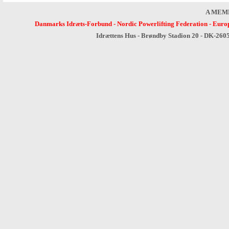
A MEM
Danmarks Idræts-Forbund
-
Nordic Powerlifting Federation
-
Europ
Idrættens Hus - Brøndby Stadion 20 - DK-260