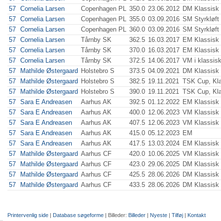
57
Cornelia Larsen
Copenhagen PL
350.0
23.06.2012
DM Klassisk
57
Cornelia Larsen
Copenhagen PL
355.0
03.09.2016
SM Styrkløft
57
Cornelia Larsen
Copenhagen PL
360.0
03.09.2016
SM Styrkløft
57
Cornelia Larsen
Tårnby SK
362.5
16.03.2017
EM Klassisk
57
Cornelia Larsen
Tårnby SK
370.0
16.03.2017
EM Klassisk
57
Cornelia Larsen
Tårnby SK
372.5
14.06.2017
VM i klassisk
57
Mathilde Østergaard
Holstebro S
373.5
04.09.2021
DM Klassisk
57
Mathilde Østergaard
Holstebro S
382.5
19.11.2021
TSK Cup, Kl
57
Mathilde Østergaard
Holstebro S
390.0
19.11.2021
TSK Cup, Kl
57
Sara E Andreasen
Aarhus AK
392.5
01.12.2022
EM Klassisk
57
Sara E Andreasen
Aarhus AK
400.0
12.06.2023
VM Klassisk
57
Sara E Andreasen
Aarhus AK
407.5
12.06.2023
VM Klassisk
57
Sara E Andreasen
Aarhus AK
415.0
05.12.2023
EM
57
Sara E Andreasen
Aarhus AK
417.5
13.03.2024
EM Klassisk
57
Mathilde Østergaard
Aarhus CF
420.0
10.06.2025
VM Klassisk
57
Mathilde Østergaard
Aarhus CF
423.0
29.06.2025
DM Klassisk
57
Mathilde Østergaard
Aarhus CF
425.5
28.06.2026
DM Klassisk
57
Mathilde Østergaard
Aarhus CF
433.5
28.06.2026
DM Klassisk
Printervenlig side
|
Database søgeforme
| Billeder:
Billeder
|
Nyeste
|
Tilføj
|
Kontakt