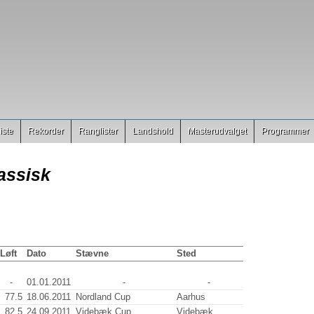
iste
Rekorder
Ranglister
Landshold
Masterudvalget
Programmer
assisk
Løft
Dato
Stævne
Sted
-
01.01.2011
-
-
77.5
18.06.2011
Nordland Cup
Aarhus
82.5
24.09.2011
Videbæk Cup
Videbæk