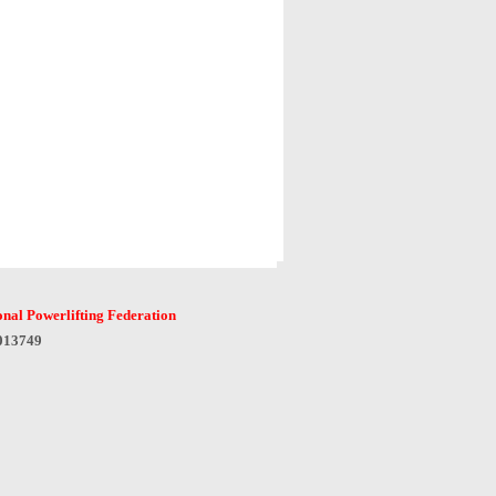
onal Powerlifting Federation
6013749