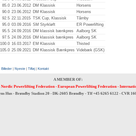
85.0
23.06.2012
DM Klassisk
Horsens
90.0
23.06.2012
DM Klassisk
Horsens
92.5
22.11.2015
TSK Cup, Klassisk
Tårnby
95.0
03.09.2016
SM Styrkløft
ER Powerlifting
95.5
24.09.2016
DM klassisk bænkpres
Aalborg SK
97.5
24.09.2016
DM klassisk bænkpres
Aalborg SK
100.0
16.03.2017
EM Klassisk
Thisted
105.0
25.09.2021
DM Klassisk Bænkpres
Videbæk (GSK)
:
Billeder
|
Nyeste
|
Tilføj
|
Kontakt
A MEMBER OF:
-
Nordic Powerlifting Federation
-
European Powerlifting Federation
-
Internati
ens Hus - Brøndby Stadion 20 - DK-2605 Brøndby - Tlf +45 6265 6122 - CVR 1