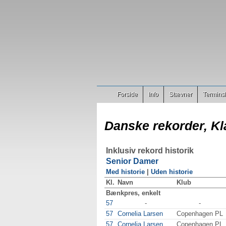
Forside
Info
Stævner
Terminsl
Danske rekorder, Kl
Inklusiv rekord historik
Senior Damer
Med historie
|
Uden historie
Kl.
Navn
Klub
Bænkpres, enkelt
57
-
-
57
Cornelia Larsen
Copenhagen PL
57
Cornelia Larsen
Copenhagen PL