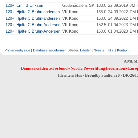
120+
Emil B Eriksen
Gudenådalens SK
130.0
22.09.2019
JM K
120+
Hjalte C Bruhn-andersen
VK Kono
135.0
24.09.2022
DM 
120+
Hjalte C Bruhn-andersen
VK Kono
150.0
24.09.2022
DM 
120+
Hjalte C Bruhn-Andersen
VK Kono
152.5
01.04.2023
DM K
120+
Hjalte C Bruhn-Andersen
VK Kono
160.0
01.04.2023
DM K
Printervenlig side
|
Database søgeforme
| Billeder:
Billeder
|
Nyeste
|
Tilføj
|
Kontakt
A MEM
Danmarks Idræts-Forbund
-
Nordic Powerlifting Federation
-
Europ
Idrættens Hus - Brøndby Stadion 20 - DK-260