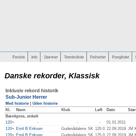
Forside
Info
Stævner
Terminsliste
Rekorder
Ranglister
Danske rekorder, Klassisk
Inklusiv rekord historik
Sub-Junior Herrer
Med historie
|
Uden historie
Kl.
Navn
Klub
Løft
Dato
Stæ
Bænkpres, enkelt
120+
-
-
-
01.01.2011
120+
Emil B Eriksen
Gudenådalens SK
120.0
22.09.2019
JM K
120+
Emil B Eriksen
Gudenådalens SK
125.0
22.09.2019
JM K