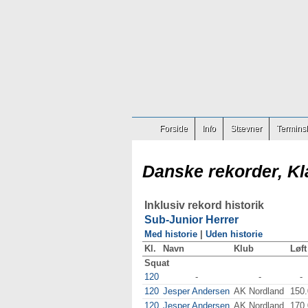
Forside
Info
Stævner
Terminsl
Danske rekorder, Kl
Inklusiv rekord historik
Sub-Junior Herrer
Med historie
|
Uden historie
Kl.
Navn
Klub
Løft
Squat
120
-
-
-
120
Jesper Andersen
AK Nordland
150.
120
Jesper Andersen
AK Nordland
170.