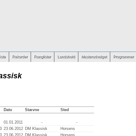
iste
Rekorder
Ranglister
Landshold
Masterudvalget
Programmer
assisk
Dato
Stævne
Sted
01.01.2011
-
-
0
23.06.2012
DM Klassisk
Horsens
0
23.06.2012
DM Klassisk
Horsens