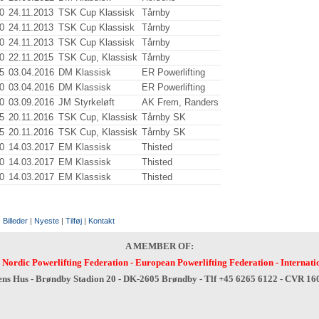
0
24.11.2013
TSK Cup Klassisk
Tårnby
0
24.11.2013
TSK Cup Klassisk
Tårnby
0
24.11.2013
TSK Cup Klassisk
Tårnby
0
22.11.2015
TSK Cup, Klassisk
Tårnby
5
03.04.2016
DM Klassisk
ER Powerlifting
0
03.04.2016
DM Klassisk
ER Powerlifting
0
03.09.2016
JM Styrkeløft
AK Frem, Randers
5
20.11.2016
TSK Cup, Klassisk
Tårnby SK
5
20.11.2016
TSK Cup, Klassisk
Tårnby SK
0
14.03.2017
EM Klassisk
Thisted
0
14.03.2017
EM Klassisk
Thisted
0
14.03.2017
EM Klassisk
Thisted
:
Billeder
|
Nyeste
|
Tilføj
|
Kontakt
A MEMBER OF:
-
Nordic Powerlifting Federation
-
European Powerlifting Federation
-
Internati
ens Hus - Brøndby Stadion 20 - DK-2605 Brøndby - Tlf +45 6265 6122 - CVR 1