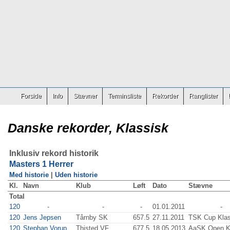
Forside
Info
Stævner
Terminsliste
Rekorder
Ranglister
Danske rekorder, Klassisk
Inklusiv rekord historik
Masters 1 Herrer
Med historie
|
Uden historie
Kl.
Navn
Klub
Løft
Dato
Stævne
Total
120
-
-
-
01.01.2011
-
120
Jens Jepsen
Tårnby SK
657.5
27.11.2011
TSK Cup Klas
120
Stephan Vorup
Thisted VF
677.5
18.05.2013
AaSK Open K