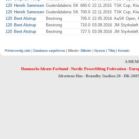
120
Henrik Sørensen
Gudenådalens SK
680.0
22.11.2015
TSK Cup, Kla
120
Henrik Sørensen
Gudenådalens SK
700.0
22.11.2015
TSK Cup, Kla
120
Bent Alstrup
Bestrong
705.0
22.05.2016
AaSK Open, K
120
Bent Alstrup
Bestrong
710.0
03.09.2016
JM Styrkeløft
120
Bent Alstrup
Bestrong
727.5
03.09.2016
JM Styrkeløft
Printervenlig side
|
Database søgeforme
| Billeder:
Billeder
|
Nyeste
|
Tilføj
|
Kontakt
A MEM
Danmarks Idræts-Forbund
-
Nordic Powerlifting Federation
-
Europ
Idrættens Hus - Brøndby Stadion 20 - DK-260