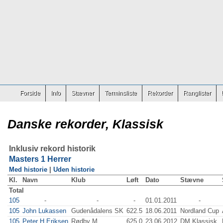
Forside
Info
Stævner
Terminsliste
Rekorder
Ranglister
Danske rekorder, Klassisk
Inklusiv rekord historik
Masters 1 Herrer
Med historie
|
Uden historie
Kl.
Navn
Klub
Løft
Dato
Stævne
Total
105
-
-
-
01.01.2011
-
105
John Lukassen
Gudenådalens SK
622.5
18.06.2011
Nordland Cup
105
Peter H Eriksen
Rødby M
625.0
23.06.2012
DM Klassisk