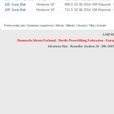
105
Sune Bak
Hvidovre SF
690.0
02.06.2014
VM Klassisk
105
Sune Bak
Hvidovre SF
712.5
02.06.2014
VM Klassisk
Printervenlig side
|
Database søgeforme
| Billeder:
Billeder
|
Nyeste
|
Tilføj
|
Kontakt
A MEM
Danmarks Idræts-Forbund
-
Nordic Powerlifting Federation
-
Europ
Idrættens Hus - Brøndby Stadion 20 - DK-260