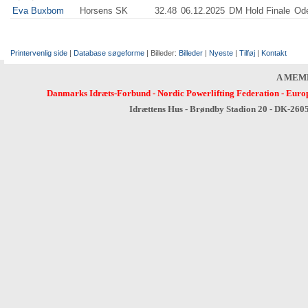
Eva Buxbom
Horsens SK
32.48
06.12.2025
DM Hold Finale
Od
Printervenlig side
|
Database søgeforme
| Billeder:
Billeder
|
Nyeste
|
Tilføj
|
Kontakt
A MEM
Danmarks Idræts-Forbund
-
Nordic Powerlifting Federation
-
Europ
Idrættens Hus - Brøndby Stadion 20 - DK-260