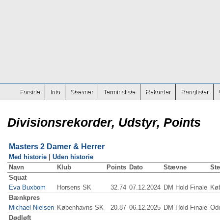
Forside
Info
Stævner
Terminsliste
Rekorder
Ranglister
Divisionsrekorder, Udstyr, Points
Masters 2 Damer & Herrer
Med historie
|
Uden historie
Navn
Klub
Points
Dato
Stævne
St
Squat
Eva Buxbom
Horsens SK
32.74
07.12.2024
DM Hold Finale
Kø
Bænkpres
Michael Nielsen
Københavns SK
20.87
06.12.2025
DM Hold Finale
Od
Dødløft