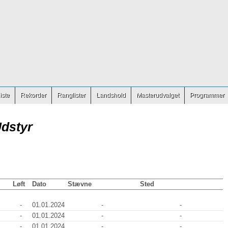
iste
Rekorder
Ranglister
Landshold
Masterudvalget
Programmer
Udstyr
Løft
Dato
Stævne
Sted
-
01.01.2024
-
-
-
01.01.2024
-
-
-
01.01.2024
-
-