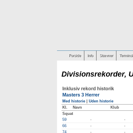
Forside
Info
Stævner
Terminsl
Divisionsrekorder, 
Inklusiv rekord historik
Masters 3 Herrer
Med historie
|
Uden historie
Kl.
Navn
Klub
Squat
59
-
-
66
-
-
74
-
-