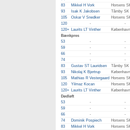
83
Mikkel H Vork
Horsens S
93
Isak K Jakobsen
Tårnby SK
105
Oskar V Snedker
Horsens S
120
-
-
120+
Laurits LT Vinther
Københav
Bænkpres
53
-
-
59
-
-
66
-
-
74
-
-
83
Gustav ST Lauridsen
Tårnby SK
93
Nikolaj K Bjertrup
Københav
105
Mathias R Vestergaard
Horsens S
120
Yilmaz Kocan
Horsens S
120+
Laurits LT Vinther
Københav
Dødløft
53
-
-
59
-
-
66
-
-
74
Dominik Pospiech
Horsens S
83
Mikkel H Vork
Horsens S