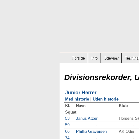
Forside
Info
Stævner
Terminsl
Divisionsrekorder, 
Junior Herrer
Med historie
|
Uden historie
Kl.
Navn
Klub
Squat
53
Janus Atzen
Horsens S
59
-
-
66
Phillip Graversen
AK Odin
74
-
-