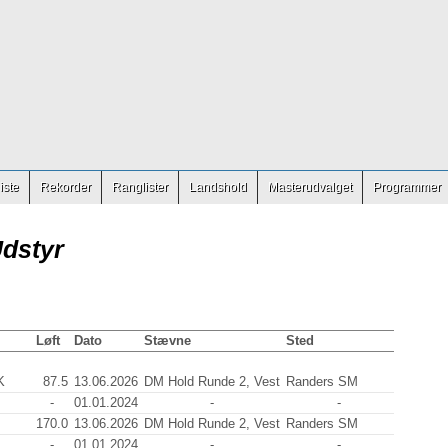
iste
Rekorder
Ranglister
Landshold
Masterudvalget
Programmer
Udstyr
Løft
Dato
Stævne
Sted
K
87.5
13.06.2026
DM Hold Runde 2, Vest
Randers SM
-
01.01.2024
-
-
170.0
13.06.2026
DM Hold Runde 2, Vest
Randers SM
-
01.01.2024
-
-