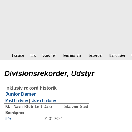
Forside
Info
Stævner
Terminsliste
Rekorder
Ranglister
Divisionsrekorder, Udstyr
Inklusiv rekord historik
Junior Damer
Med historie
|
Uden historie
Kl.
Navn
Klub
Løft
Dato
Stævne
Sted
Bænkpres
84+
-
-
-
01.01.2024
-
-