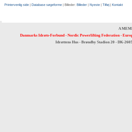
Printervenlig side
|
Database søgeforme
| Billeder:
Billeder
|
Nyeste
|
Tilføj
|
Kontakt
A MEM
Danmarks Idræts-Forbund
-
Nordic Powerlifting Federation
-
Europ
Idrættens Hus - Brøndby Stadion 20 - DK-260