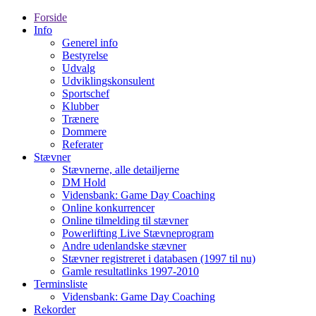
Forside
Info
Generel info
Bestyrelse
Udvalg
Udviklingskonsulent
Sportschef
Klubber
Trænere
Dommere
Referater
Stævner
Stævnerne, alle detailjerne
DM Hold
Vidensbank: Game Day Coaching
Online konkurrencer
Online tilmelding til stævner
Powerlifting Live Stævneprogram
Andre udenlandske stævner
Stævner registreret i databasen (1997 til nu)
Gamle resultatlinks 1997-2010
Terminsliste
Vidensbank: Game Day Coaching
Rekorder