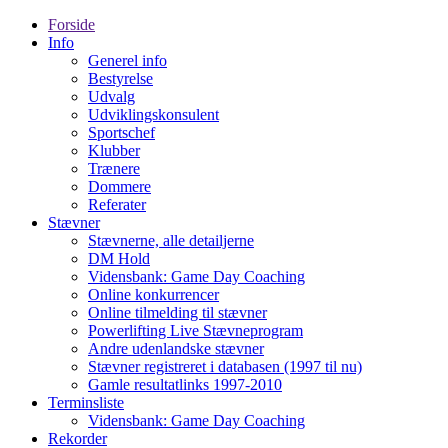
Forside
Info
Generel info
Bestyrelse
Udvalg
Udviklingskonsulent
Sportschef
Klubber
Trænere
Dommere
Referater
Stævner
Stævnerne, alle detailjerne
DM Hold
Vidensbank: Game Day Coaching
Online konkurrencer
Online tilmelding til stævner
Powerlifting Live Stævneprogram
Andre udenlandske stævner
Stævner registreret i databasen (1997 til nu)
Gamle resultatlinks 1997-2010
Terminsliste
Vidensbank: Game Day Coaching
Rekorder