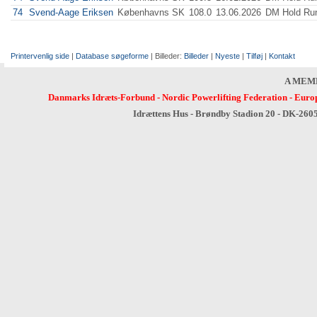
74
Svend-Aage Eriksen
Københavns SK
108.0
13.06.2026
DM Hold Run
Printervenlig side
|
Database søgeforme
| Billeder:
Billeder
|
Nyeste
|
Tilføj
|
Kontakt
A MEM
Danmarks Idræts-Forbund
-
Nordic Powerlifting Federation
-
Europ
Idrættens Hus - Brøndby Stadion 20 - DK-260