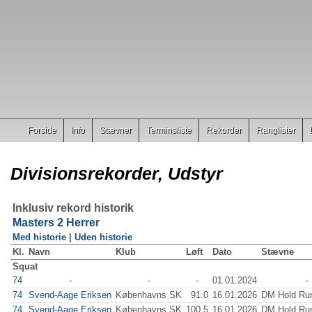
Forside
Info
Stævner
Terminsliste
Rekorder
Ranglister
Divisionsrekorder, Udstyr
Inklusiv rekord historik
Masters 2 Herrer
Med historie
|
Uden historie
Kl.
Navn
Klub
Løft
Dato
Stævne
Squat
74
-
-
-
01.01.2024
-
74
Svend-Aage Eriksen
Københavns SK
91.0
16.01.2026
DM Hold Run
74
Svend-Aage Eriksen
Københavns SK
100.5
16.01.2026
DM Hold Run