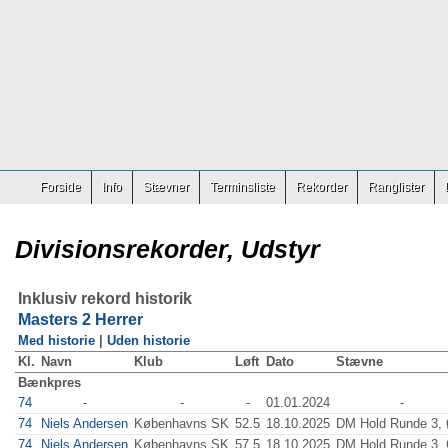
Forside
Info
Stævner
Terminsliste
Rekorder
Ranglister
Divisionsrekorder, Udstyr
Inklusiv rekord historik
Masters 2 Herrer
Med historie
|
Uden historie
Kl.
Navn
Klub
Løft
Dato
Stævne
Bænkpres
74
-
-
-
01.01.2024
-
74
Niels Andersen
Københavns SK
52.5
18.10.2025
DM Hold Runde 3, 
74
Niels Andersen
Københavns SK
57.5
18.10.2025
DM Hold Runde 3, 