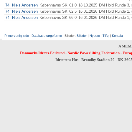
74
Niels Andersen
Københavns SK
61.0
18.10.2025
DM Hold Runde 3, 
74
Niels Andersen
Københavns SK
62.5
16.01.2026
DM Hold Runde 1, 
74
Niels Andersen
Københavns SK
66.0
16.01.2026
DM Hold Runde 1, 
Printervenlig side
|
Database søgeforme
| Billeder:
Billeder
|
Nyeste
|
Tilføj
|
Kontakt
A MEM
Danmarks Idræts-Forbund
-
Nordic Powerlifting Federation
-
Europ
Idrættens Hus - Brøndby Stadion 20 - DK-260