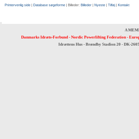
Printervenlig side
|
Database søgeforme
| Billeder:
Billeder
|
Nyeste
|
Tilføj
|
Kontakt
A MEM
Danmarks Idræts-Forbund
-
Nordic Powerlifting Federation
-
Europ
Idrættens Hus - Brøndby Stadion 20 - DK-260