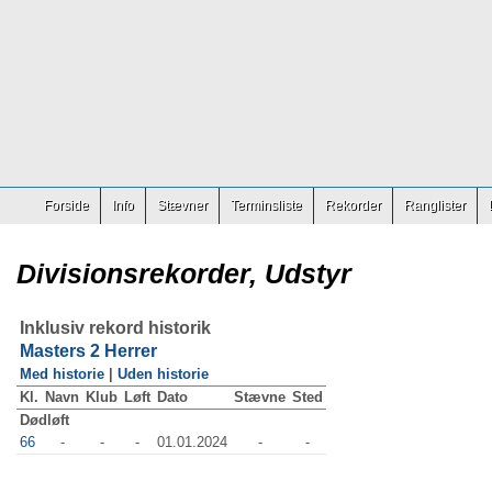
Forside
Info
Stævner
Terminsliste
Rekorder
Ranglister
Divisionsrekorder, Udstyr
Inklusiv rekord historik
Masters 2 Herrer
Med historie
|
Uden historie
Kl.
Navn
Klub
Løft
Dato
Stævne
Sted
Dødløft
66
-
-
-
01.01.2024
-
-