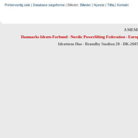
Printervenlig side
|
Database søgeforme
| Billeder:
Billeder
|
Nyeste
|
Tilføj
|
Kontakt
A MEM
Danmarks Idræts-Forbund
-
Nordic Powerlifting Federation
-
Europ
Idrættens Hus - Brøndby Stadion 20 - DK-260