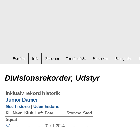
Forside
Info
Stævner
Terminsliste
Rekorder
Ranglister
Divisionsrekorder, Udstyr
Inklusiv rekord historik
Junior Damer
Med historie
|
Uden historie
Kl.
Navn
Klub
Løft
Dato
Stævne
Sted
Squat
57
-
-
-
01.01.2024
-
-