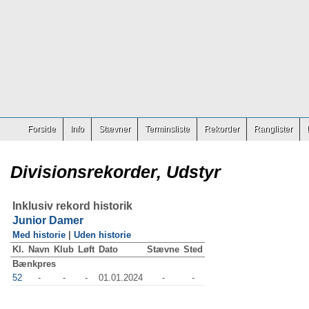
Forside
Info
Stævner
Terminsliste
Rekorder
Ranglister
Divisionsrekorder, Udstyr
Inklusiv rekord historik
Junior Damer
Med historie
|
Uden historie
Kl.
Navn
Klub
Løft
Dato
Stævne
Sted
Bænkpres
52
-
-
-
01.01.2024
-
-