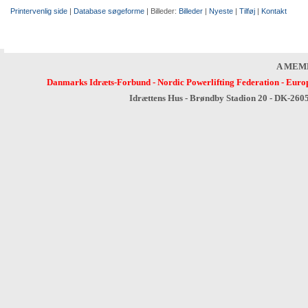
Printervenlig side
|
Database søgeforme
| Billeder:
Billeder
|
Nyeste
|
Tilføj
|
Kontakt
A MEM
Danmarks Idræts-Forbund
-
Nordic Powerlifting Federation
-
Europ
Idrættens Hus - Brøndby Stadion 20 - DK-260