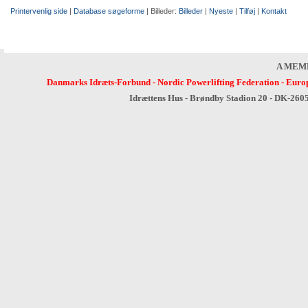
Printervenlig side
|
Database søgeforme
| Billeder:
Billeder
|
Nyeste
|
Tilføj
|
Kontakt
A MEM
Danmarks Idræts-Forbund
-
Nordic Powerlifting Federation
-
Europ
Idrættens Hus - Brøndby Stadion 20 - DK-260