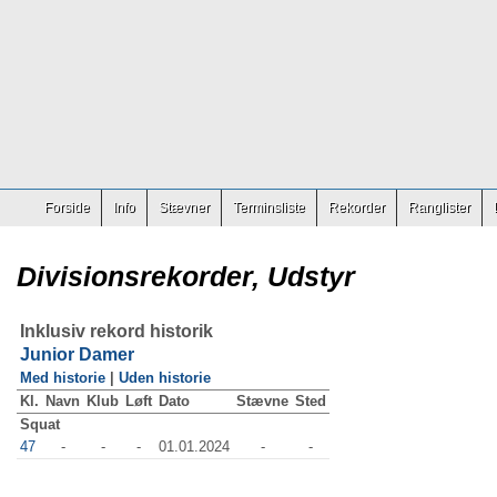
Forside
Info
Stævner
Terminsliste
Rekorder
Ranglister
Divisionsrekorder, Udstyr
Inklusiv rekord historik
Junior Damer
Med historie
|
Uden historie
Kl.
Navn
Klub
Løft
Dato
Stævne
Sted
Squat
47
-
-
-
01.01.2024
-
-