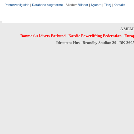
Printervenlig side
|
Database søgeforme
| Billeder:
Billeder
|
Nyeste
|
Tilføj
|
Kontakt
A MEM
Danmarks Idræts-Forbund
-
Nordic Powerlifting Federation
-
Europ
Idrættens Hus - Brøndby Stadion 20 - DK-260