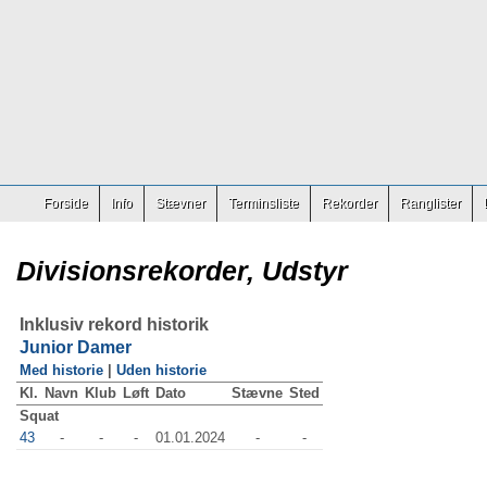
Forside
Info
Stævner
Terminsliste
Rekorder
Ranglister
Divisionsrekorder, Udstyr
Inklusiv rekord historik
Junior Damer
Med historie
|
Uden historie
Kl.
Navn
Klub
Løft
Dato
Stævne
Sted
Squat
43
-
-
-
01.01.2024
-
-