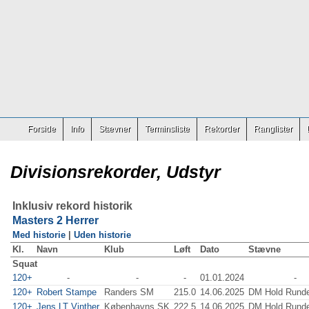
Forside
Info
Stævner
Terminsliste
Rekorder
Ranglister
Divisionsrekorder, Udstyr
Inklusiv rekord historik
Masters 2 Herrer
Med historie
|
Uden historie
Kl.
Navn
Klub
Løft
Dato
Stævne
Squat
120+
-
-
-
01.01.2024
-
120+
Robert Stampe
Randers SM
215.0
14.06.2025
DM Hold Runde
120+
Jens LT Vinther
Københavns SK
222.5
14.06.2025
DM Hold Runde