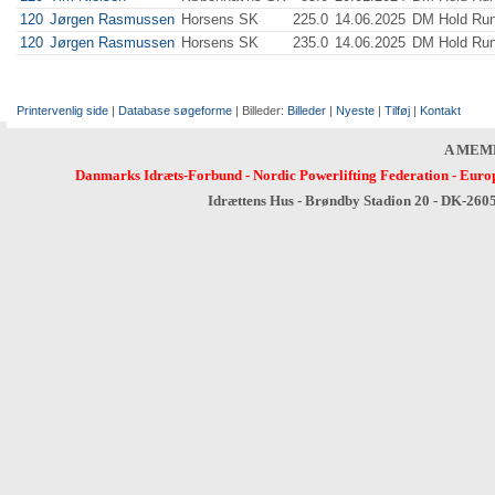
120
Jørgen Rasmussen
Horsens SK
225.0
14.06.2025
DM Hold Run
120
Jørgen Rasmussen
Horsens SK
235.0
14.06.2025
DM Hold Run
Printervenlig side
|
Database søgeforme
| Billeder:
Billeder
|
Nyeste
|
Tilføj
|
Kontakt
A MEM
Danmarks Idræts-Forbund
-
Nordic Powerlifting Federation
-
Europ
Idrættens Hus - Brøndby Stadion 20 - DK-260