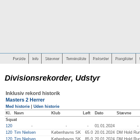
Forside
Info
Stævner
Terminsliste
Rekorder
Ranglister
Divisionsrekorder, Udstyr
Inklusiv rekord historik
Masters 2 Herrer
Med historie
|
Uden historie
Kl.
Navn
Klub
Løft
Dato
Stævne
Squat
120
-
-
-
01.01.2024
-
120
Tim Nielsen
Københavns SK
65.0
20.01.2024
DM Hold Run
120
Tim Nielsen
Københavns SK
85.0
20.01.2024
DM Hold Run