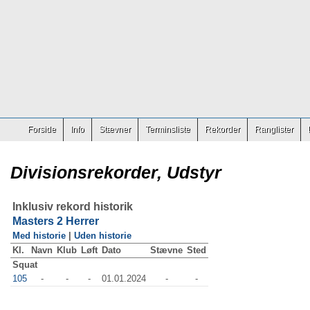
Forside
Info
Stævner
Terminsliste
Rekorder
Ranglister
Divisionsrekorder, Udstyr
Inklusiv rekord historik
Masters 2 Herrer
Med historie
|
Uden historie
Kl.
Navn
Klub
Løft
Dato
Stævne
Sted
Squat
105
-
-
-
01.01.2024
-
-