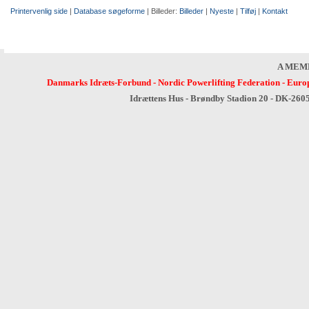
Printervenlig side
|
Database søgeforme
| Billeder:
Billeder
|
Nyeste
|
Tilføj
|
Kontakt
A MEM
Danmarks Idræts-Forbund
-
Nordic Powerlifting Federation
-
Europ
Idrættens Hus - Brøndby Stadion 20 - DK-260