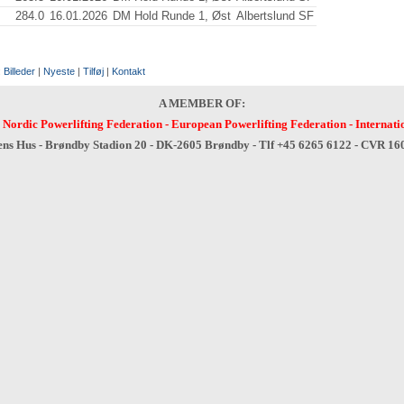
284.0
16.01.2026
DM Hold Runde 1, Øst
Albertslund SF
:
Billeder
|
Nyeste
|
Tilføj
|
Kontakt
A MEMBER OF:
-
Nordic Powerlifting Federation
-
European Powerlifting Federation
-
Internati
ens Hus - Brøndby Stadion 20 - DK-2605 Brøndby - Tlf +45 6265 6122 - CVR 1