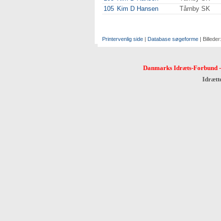
105
Kim D Hansen
Tårnby SK
Printervenlig side
|
Database søgeforme
| Billeder
Danmarks Idræts-Forbund
Idrætt