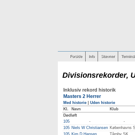
Forside
Info
Stævner
Terminsl
Divisionsrekorder, 
Inklusiv rekord historik
Masters 2 Herrer
Med historie
|
Uden historie
Kl.
Navn
Klub
Dødløft
105
-
-
105
Niels W Christiansen
Københavns 
105
Kim D Hansen
Tårnby SK