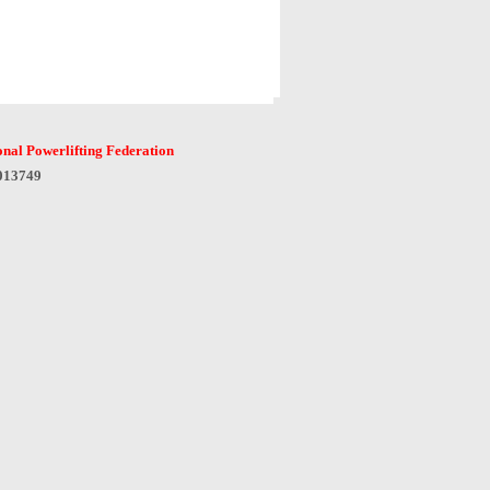
onal Powerlifting Federation
6013749