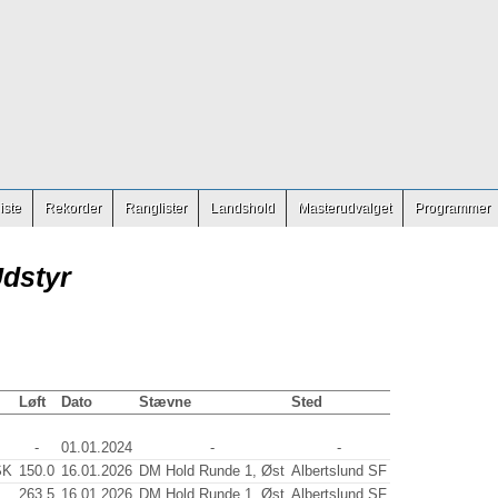
iste
Rekorder
Ranglister
Landshold
Masterudvalget
Programmer
Udstyr
Løft
Dato
Stævne
Sted
-
01.01.2024
-
-
SK
150.0
16.01.2026
DM Hold Runde 1, Øst
Albertslund SF
263.5
16.01.2026
DM Hold Runde 1, Øst
Albertslund SF