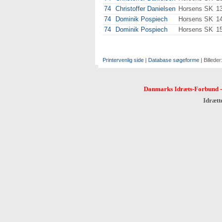
74
Christoffer Danielsen
Horsens SK
1
74
Dominik Pospiech
Horsens SK
1
74
Dominik Pospiech
Horsens SK
1
Printervenlig side
|
Database søgeforme
| Billeder
Danmarks Idræts-Forbund
Idrætt