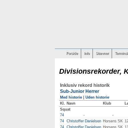
Forside
Info
Stævner
Terminsl
Divisionsrekorder, 
Inklusiv rekord historik
Sub-Junior Herrer
Med historie
|
Uden historie
Kl.
Navn
Klub
Lø
Squat
74
-
-
74
Christoffer Danielsen
Horsens SK
1
74
Christoffer Danielsen
Horsens SK
1