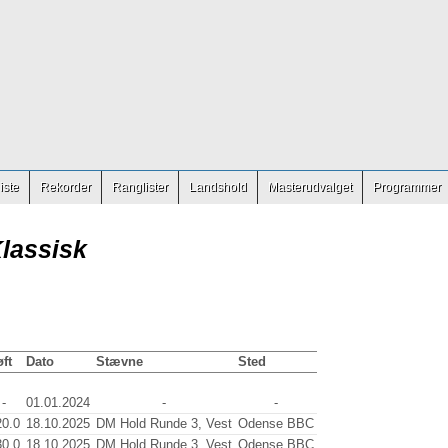
iste
Rekorder
Ranglister
Landshold
Masterudvalget
Programmer
Klassisk
ft
Dato
Stævne
Sted
-
01.01.2024
-
-
20.0
18.10.2025
DM Hold Runde 3, Vest
Odense BBC
30.0
18.10.2025
DM Hold Runde 3, Vest
Odense BBC