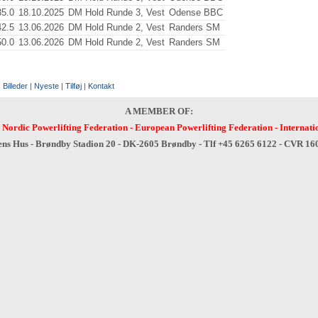
35.0
18.10.2025
DM Hold Runde 3, Vest
Odense BBC
42.5
13.06.2026
DM Hold Runde 2, Vest
Randers SM
50.0
13.06.2026
DM Hold Runde 2, Vest
Randers SM
:
Billeder
|
Nyeste
|
Tilføj
|
Kontakt
A MEMBER OF:
-
Nordic Powerlifting Federation
-
European Powerlifting Federation
-
Internati
ens Hus - Brøndby Stadion 20 - DK-2605 Brøndby - Tlf +45 6265 6122 - CVR 1