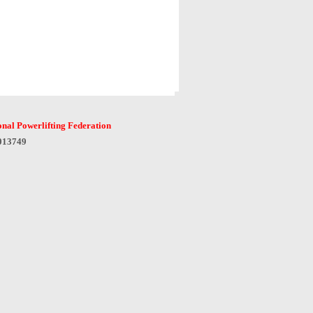
onal Powerlifting Federation
6013749