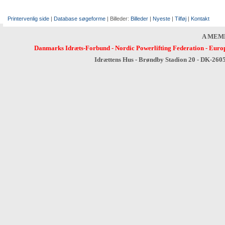
Printervenlig side
|
Database søgeforme
| Billeder:
Billeder
|
Nyeste
|
Tilføj
|
Kontakt
A MEM
Danmarks Idræts-Forbund
-
Nordic Powerlifting Federation
-
Europ
Idrættens Hus - Brøndby Stadion 20 - DK-260