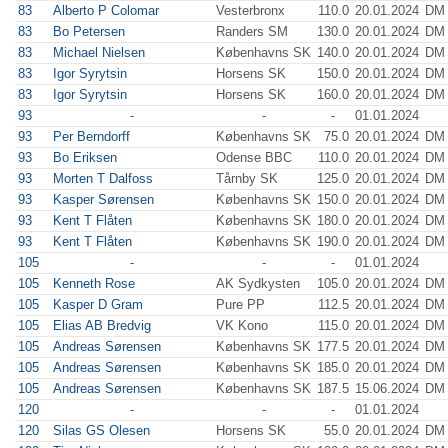
83
Alberto P Colomar
Vesterbronx
110.0
20.01.2024
DM 
83
Bo Petersen
Randers SM
130.0
20.01.2024
DM 
83
Michael Nielsen
Københavns SK
140.0
20.01.2024
DM 
83
Igor Syrytsin
Horsens SK
150.0
20.01.2024
DM 
83
Igor Syrytsin
Horsens SK
160.0
20.01.2024
DM 
93
-
-
-
01.01.2024
93
Per Berndorff
Københavns SK
75.0
20.01.2024
DM 
93
Bo Eriksen
Odense BBC
110.0
20.01.2024
DM 
93
Morten T Dalfoss
Tårnby SK
125.0
20.01.2024
DM 
93
Kasper Sørensen
Københavns SK
150.0
20.01.2024
DM 
93
Kent T Flåten
Københavns SK
180.0
20.01.2024
DM 
93
Kent T Flåten
Københavns SK
190.0
20.01.2024
DM 
105
-
-
-
01.01.2024
105
Kenneth Rose
AK Sydkysten
105.0
20.01.2024
DM 
105
Kasper D Gram
Pure PP
112.5
20.01.2024
DM 
105
Elias AB Bredvig
VK Kono
115.0
20.01.2024
DM 
105
Andreas Sørensen
Københavns SK
177.5
20.01.2024
DM 
105
Andreas Sørensen
Københavns SK
185.0
20.01.2024
DM 
105
Andreas Sørensen
Københavns SK
187.5
15.06.2024
DM 
120
-
-
-
01.01.2024
120
Silas GS Olesen
Horsens SK
55.0
20.01.2024
DM 