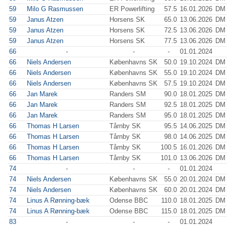
59
Milo G Rasmussen
ER Powerlifting
57.5
16.01.2026
DM 
59
Janus Atzen
Horsens SK
65.0
13.06.2026
DM 
59
Janus Atzen
Horsens SK
72.5
13.06.2026
DM 
59
Janus Atzen
Horsens SK
77.5
13.06.2026
DM 
66
-
-
-
01.01.2024
66
Niels Andersen
Københavns SK
50.0
19.10.2024
DM 
66
Niels Andersen
Københavns SK
55.0
19.10.2024
DM 
66
Niels Andersen
Københavns SK
57.5
19.10.2024
DM 
66
Jan Marek
Randers SM
90.0
18.01.2025
DM 
66
Jan Marek
Randers SM
92.5
18.01.2025
DM 
66
Jan Marek
Randers SM
95.0
18.01.2025
DM 
66
Thomas H Larsen
Tårnby SK
95.5
14.06.2025
DM 
66
Thomas H Larsen
Tårnby SK
98.0
14.06.2025
DM 
66
Thomas H Larsen
Tårnby SK
100.5
16.01.2026
DM 
66
Thomas H Larsen
Tårnby SK
101.0
13.06.2026
DM 
74
-
-
-
01.01.2024
74
Niels Andersen
Københavns SK
55.0
20.01.2024
DM 
74
Niels Andersen
Københavns SK
60.0
20.01.2024
DM 
74
Linus A Rønning-bæk
Odense BBC
110.0
18.01.2025
DM 
74
Linus A Rønning-bæk
Odense BBC
115.0
18.01.2025
DM 
83
-
-
-
01.01.2024