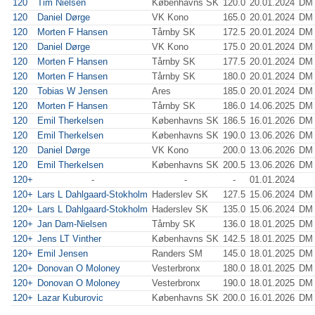
120
Tim Nielsen
Københavns SK
120.0
20.01.2024
DM 
120
Daniel Dørge
VK Kono
165.0
20.01.2024
DM 
120
Morten F Hansen
Tårnby SK
172.5
20.01.2024
DM 
120
Daniel Dørge
VK Kono
175.0
20.01.2024
DM 
120
Morten F Hansen
Tårnby SK
177.5
20.01.2024
DM 
120
Morten F Hansen
Tårnby SK
180.0
20.01.2024
DM 
120
Tobias W Jensen
Ares
185.0
20.01.2024
DM 
120
Morten F Hansen
Tårnby SK
186.0
14.06.2025
DM 
120
Emil Therkelsen
Københavns SK
186.5
16.01.2026
DM 
120
Emil Therkelsen
Københavns SK
190.0
13.06.2026
DM 
120
Daniel Dørge
VK Kono
200.0
13.06.2026
DM 
120
Emil Therkelsen
Københavns SK
200.5
13.06.2026
DM 
120+
-
-
-
01.01.2024
120+
Lars L Dahlgaard-Stokholm
Haderslev SK
127.5
15.06.2024
DM 
120+
Lars L Dahlgaard-Stokholm
Haderslev SK
135.0
15.06.2024
DM 
120+
Jan Dam-Nielsen
Tårnby SK
136.0
18.01.2025
DM 
120+
Jens LT Vinther
Københavns SK
142.5
18.01.2025
DM 
120+
Emil Jensen
Randers SM
145.0
18.01.2025
DM 
120+
Donovan O Moloney
Vesterbronx
180.0
18.01.2025
DM 
120+
Donovan O Moloney
Vesterbronx
190.0
18.01.2025
DM 
120+
Lazar Kuburovic
Københavns SK
200.0
16.01.2026
DM 