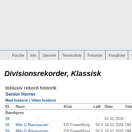
Forside
Info
Stævner
Terminsliste
Rekorder
Ranglister
Divisionsrekorder, Klassisk
Inklusiv rekord historik
Senior Herrer
Med historie
|
Uden historie
Kl.
Navn
Klub
Løft
Dato
St
Bænkpres
59
-
-
-
01.01.2024
59
Milo G Rasmussen
ER Powerlifting
50.0
16.01.2026
DM 
59
Milo G Rasmussen
ER Powerlifting
55.0
16.01.2026
DM 