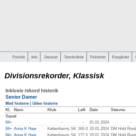
Forside
Info
Stævner
Terminsliste
Rekorder
Ranglister
Divisionsrekorder, Klassisk
Inklusiv rekord historik
Senior Damer
Med historie
|
Uden historie
Kl.
Navn
Klub
Løft
Dato
Stævne
Squat
84+
-
-
-
01.01.2024
-
84+
Anna K Haar
Københavns SK
165.0
20.01.2024
DM Hold Rund
84+
Anna K Haar
Københavns SK
172.5
20.01.2024
DM Hold Rund