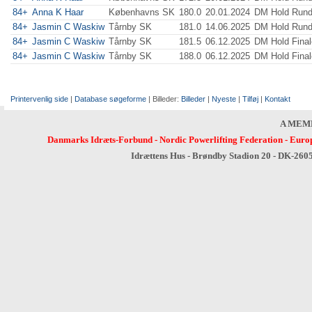
84+
Anna K Haar
Københavns SK
180.0
20.01.2024
DM Hold Rund
84+
Jasmin C Waskiw
Tårnby SK
181.0
14.06.2025
DM Hold Rund
84+
Jasmin C Waskiw
Tårnby SK
181.5
06.12.2025
DM Hold Final
84+
Jasmin C Waskiw
Tårnby SK
188.0
06.12.2025
DM Hold Final
Printervenlig side
|
Database søgeforme
| Billeder:
Billeder
|
Nyeste
|
Tilføj
|
Kontakt
A MEM
Danmarks Idræts-Forbund
-
Nordic Powerlifting Federation
-
Europ
Idrættens Hus - Brøndby Stadion 20 - DK-260