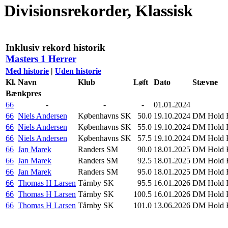
Divisionsrekorder, Klassisk
Inklusiv rekord historik
Masters 1 Herrer
Med historie
|
Uden historie
Kl.
Navn
Klub
Løft
Dato
Stævne
Bænkpres
66
-
-
-
01.01.2024
66
Niels Andersen
Københavns SK
50.0
19.10.2024
DM Hold R
66
Niels Andersen
Københavns SK
55.0
19.10.2024
DM Hold R
66
Niels Andersen
Københavns SK
57.5
19.10.2024
DM Hold R
66
Jan Marek
Randers SM
90.0
18.01.2025
DM Hold R
66
Jan Marek
Randers SM
92.5
18.01.2025
DM Hold R
66
Jan Marek
Randers SM
95.0
18.01.2025
DM Hold R
66
Thomas H Larsen
Tårnby SK
95.5
16.01.2026
DM Hold R
66
Thomas H Larsen
Tårnby SK
100.5
16.01.2026
DM Hold R
66
Thomas H Larsen
Tårnby SK
101.0
13.06.2026
DM Hold R