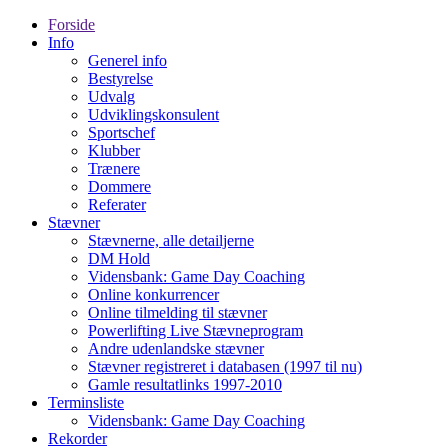
Forside
Info
Generel info
Bestyrelse
Udvalg
Udviklingskonsulent
Sportschef
Klubber
Trænere
Dommere
Referater
Stævner
Stævnerne, alle detailjerne
DM Hold
Vidensbank: Game Day Coaching
Online konkurrencer
Online tilmelding til stævner
Powerlifting Live Stævneprogram
Andre udenlandske stævner
Stævner registreret i databasen (1997 til nu)
Gamle resultatlinks 1997-2010
Terminsliste
Vidensbank: Game Day Coaching
Rekorder