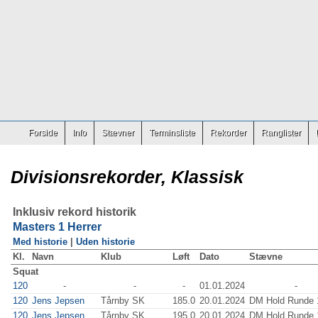
Forside
Info
Stævner
Terminsliste
Rekorder
Ranglister
Divisionsrekorder, Klassisk
Inklusiv rekord historik
Masters 1 Herrer
Med historie
|
Uden historie
Kl.
Navn
Klub
Løft
Dato
Stævne
Squat
120
-
-
-
01.01.2024
-
120
Jens Jepsen
Tårnby SK
185.0
20.01.2024
DM Hold Runde 
120
Jens Jepsen
Tårnby SK
195.0
20.01.2024
DM Hold Runde 