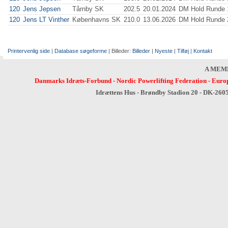
120
Jens Jepsen
Tårnby SK
202.5
20.01.2024
DM Hold Runde 
120
Jens LT Vinther
Københavns SK
210.0
13.06.2026
DM Hold Runde 
Printervenlig side
|
Database søgeforme
| Billeder:
Billeder
|
Nyeste
|
Tilføj
|
Kontakt
A MEM
Danmarks Idræts-Forbund
-
Nordic Powerlifting Federation
-
Europ
Idrættens Hus - Brøndby Stadion 20 - DK-260