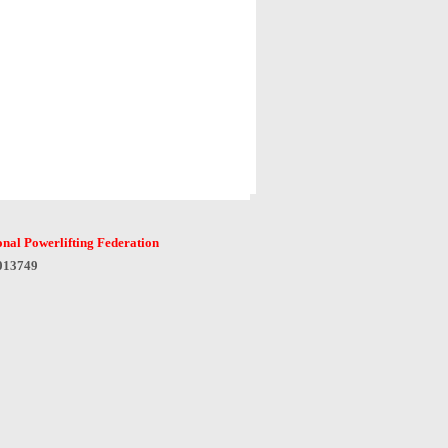
onal Powerlifting Federation
6013749