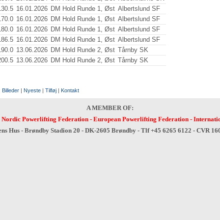
130.5
16.01.2026
DM Hold Runde 1, Øst
Albertslund SF
170.0
16.01.2026
DM Hold Runde 1, Øst
Albertslund SF
180.0
16.01.2026
DM Hold Runde 1, Øst
Albertslund SF
186.5
16.01.2026
DM Hold Runde 1, Øst
Albertslund SF
190.0
13.06.2026
DM Hold Runde 2, Øst
Tårnby SK
200.5
13.06.2026
DM Hold Runde 2, Øst
Tårnby SK
:
Billeder
|
Nyeste
|
Tilføj
|
Kontakt
A MEMBER OF:
-
Nordic Powerlifting Federation
-
European Powerlifting Federation
-
Internati
ens Hus - Brøndby Stadion 20 - DK-2605 Brøndby - Tlf +45 6265 6122 - CVR 1