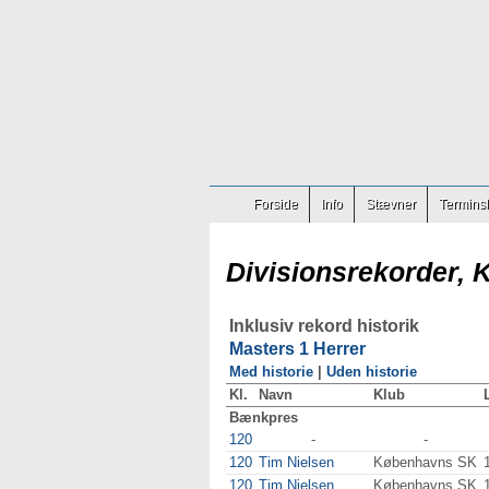
Forside
Info
Stævner
Terminsl
Divisionsrekorder, 
Inklusiv rekord historik
Masters 1 Herrer
Med historie
|
Uden historie
Kl.
Navn
Klub
Bænkpres
120
-
-
120
Tim Nielsen
Københavns SK
120
Tim Nielsen
Københavns SK