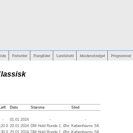
iste
Rekorder
Ranglister
Landshold
Masterudvalget
Programmer
Klassisk
Løft
Dato
Stævne
Sted
-
01.01.2024
-
-
120.0
20.01.2024
DM Hold Runde 1, Øst
Københavns SK
130.0
20.01.2024
DM Hold Runde 1, Øst
Københavns SK