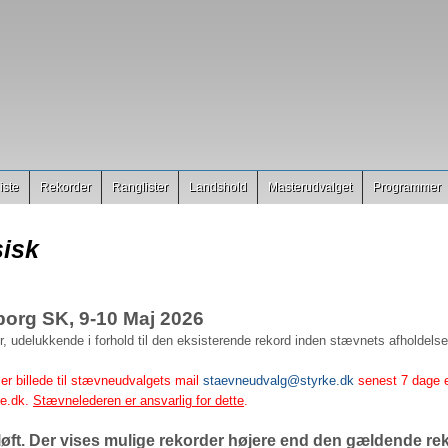
iste
Rekorder
Ranglister
Landshold
Masterudvalget
Programmer
isk
borg SK, 9-10 Maj 2026
 udelukkende i forhold til den eksisterende rekord inden stævnets afholdelse
r billede til stævneudvalgets mail
staevneudvalg@styrke.dk
senest 7 dage e
ke.dk.
Stævnelederen er ansvarlig for dette
.
 løft. Der vises mulige rekorder højere end den gældende re