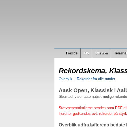
Forside
Info
Stævner
Terminsl
Rekordskema, Klass
Overblik
::
Rekorder fra alle runder
Aask Open, Klassisk i Aal
Skemaet viser automatisk mulige rekorder,
Stævneprotokollerne sendes som PDF elle
Herefter godkendes evt. rekorder på styr
Overblik udfra løfterens bedste