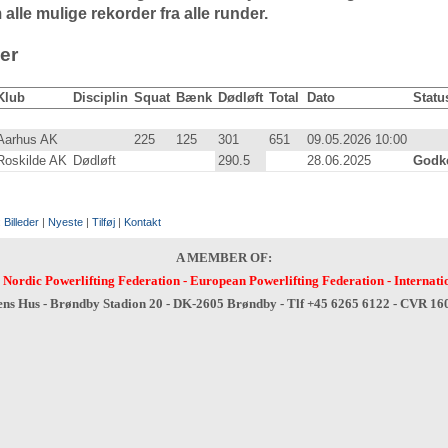
 alle mulige rekorder fra alle runder.
er
Klub
Disciplin
Squat
Bænk
Dødløft
Total
Dato
Statu
Aarhus AK
225
.0
125
.0
301
.0
651
.0
09.05.2026 10:00
Roskilde AK
Dødløft
290.5
28.06.2025
00:00
Godk
:
Billeder
|
Nyeste
|
Tilføj
|
Kontakt
A MEMBER OF:
-
Nordic Powerlifting Federation
-
European Powerlifting Federation
-
Internati
ens Hus - Brøndby Stadion 20 - DK-2605 Brøndby - Tlf +45 6265 6122 - CVR 1