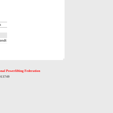
s
endt
onal Powerlifting Federation
6013749