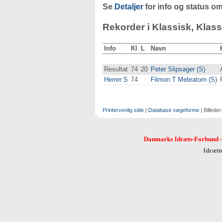
Se
Detaljer
for info og status om
Rekorder i Klassisk, Klass
Info
Kl
L
Navn
Resultat
74
20
Peter Slipsager (S)
Herrer S
74
Filmon T Mebratom (S)
Printervenlig side
|
Database søgeforme
| Billeder
Danmarks Idræts-Forbund
Idrætt