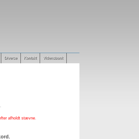
Diverse
Kontakt
Vidensbank
.
fter afholdt stævne.
kord.