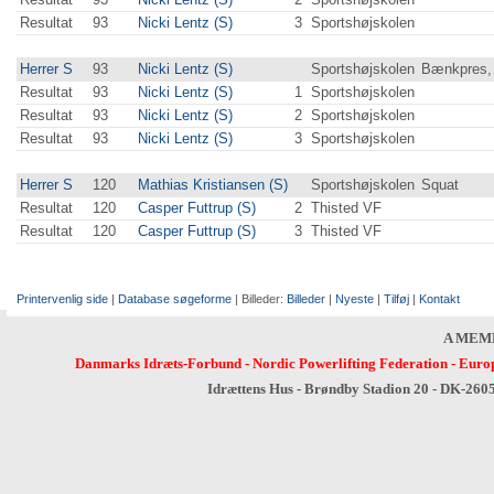
Resultat
93
Nicki Lentz (S)
3
Sportshøjskolen
Herrer S
93
Nicki Lentz (S)
Sportshøjskolen
Bænkpres, 
Resultat
93
Nicki Lentz (S)
1
Sportshøjskolen
Resultat
93
Nicki Lentz (S)
2
Sportshøjskolen
Resultat
93
Nicki Lentz (S)
3
Sportshøjskolen
Herrer S
120
Mathias Kristiansen (S)
Sportshøjskolen
Squat
Resultat
120
Casper Futtrup (S)
2
Thisted VF
Resultat
120
Casper Futtrup (S)
3
Thisted VF
Printervenlig side
|
Database søgeforme
| Billeder:
Billeder
|
Nyeste
|
Tilføj
|
Kontakt
A MEM
Danmarks Idræts-Forbund
-
Nordic Powerlifting Federation
-
Europ
Idrættens Hus - Brøndby Stadion 20 - DK-260