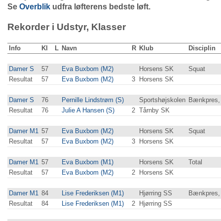
Se
Overblik
udfra løfterens bedste løft.
Rekorder i Udstyr, Klasser
Info
Kl
L
Navn
R
Klub
Disciplin
Damer S
57
Eva Buxbom (M2)
Horsens SK
Squat
Resultat
57
Eva Buxbom (M2)
3
Horsens SK
Damer S
76
Pernille Lindstrøm (S)
Sportshøjskolen
Bænkpres,
Resultat
76
Julie A Hansen (S)
2
Tårnby SK
Damer M1
57
Eva Buxbom (M2)
Horsens SK
Squat
Resultat
57
Eva Buxbom (M2)
3
Horsens SK
Damer M1
57
Eva Buxbom (M1)
Horsens SK
Total
Resultat
57
Eva Buxbom (M2)
2
Horsens SK
Damer M1
84
Lise Frederiksen (M1)
Hjørring SS
Bænkpres,
Resultat
84
Lise Frederiksen (M1)
2
Hjørring SS