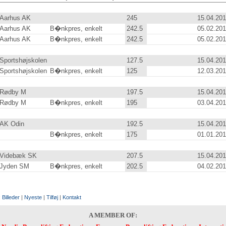
Aarhus AK
245
.0
15.04.201
Aarhus AK
B�nkpres, enkelt
242.5
05.02.201
Aarhus AK
B�nkpres, enkelt
242.5
05.02.201
Sportshøjskolen
127.5
15.04.201
Sportshøjskolen
B�nkpres, enkelt
125
.0
12.03.201
Rødby M
197.5
15.04.201
Rødby M
B�nkpres, enkelt
195
.0
03.04.201
AK Odin
192.5
15.04.201
B�nkpres, enkelt
175
.0
01.01.201
Videbæk SK
207.5
15.04.201
Jyden SM
B�nkpres, enkelt
202.5
04.02.201
:
Billeder
|
Nyeste
|
Tilføj
|
Kontakt
A MEMBER OF: