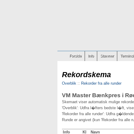
Forside
Info
Stævner
Terminsl
Rekordskema
Overblik
::
Rekorder fra alle runder
VM Master Bænkpres i Rød
Skemaet viser automatisk mulige rekorder
'Overblik': Udfra l�fters bedste l�ft, vis
'Rekorder fra alle runder': Udfra g�ldende
Runde er angivet (kun 'Rekorder fra alle ru
Info
Kl
Navn