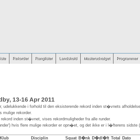
iste
Rekorder
Ranglister
Landshold
Masterudvalget
Programmer
by, 13-16 Apr 2011
, udelukkende i forhold til den eksisterende rekord inden st�vnets afholdelse
es mulige rekorder.
 rekord inden st�vnet, vises rekordmuligheder fra alle runder.
nder') hvis flere mulige rekorder er opn�et, og det ikke er i l�fterens sidste (
Klub
Disciplin
Squat
B�nk
D�dl�ft
Total
Dato