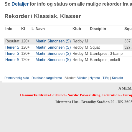
Se
Detaljer
for info og status om alle mulige rekorder fra a
Rekorder i Klassisk, Klasser
Info
Kl
L
Navn
Klub
Disciplin
Squ
Resultat
120+
Martin Simonsen (S)
Rødby M
337.
Herrer S
120+
Martin Simonsen (S)
Rødby M
Squat
327.
Herrer S
120+
Martin Simonsen (S)
Rødby M
Bænkpres, 3-kamp
Herrer S
120+
Martin Simonsen (S)
Rødby M
Bænkpres, enkelt
Printervenlig side
|
Database søgeforme
| Billeder:
Billeder
|
Nyeste
|
Tilføj
|
Kontakt
A MEM
Danmarks Idræts-Forbund
-
Nordic Powerlifting Federation
-
Europ
Idrættens Hus - Brøndby Stadion 20 - DK-260