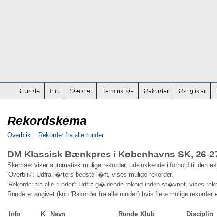
Forside
Info
Stævner
Terminsliste
Rekorder
Ranglister
Rekordskema
Overblik
::
Rekorder fra alle runder
DM Klassisk Bænkpres i Københavns SK, 26-2
Skemaet viser automatisk mulige rekorder, udelukkende i forhold til den e
'Overblik': Udfra l�fters bedste l�ft, vises mulige rekorder.
'Rekorder fra alle runder': Udfra g�ldende rekord inden st�vnet, vises reko
Runde er angivet (kun 'Rekorder fra alle runder') hvis flere mulige rekorder 
Info
Kl
Navn
Runde
Klub
Disciplin