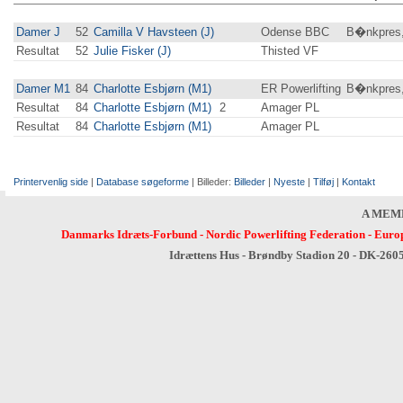
Damer J
52
Camilla V Havsteen (J)
Odense BBC
B�nkpres,
Resultat
52
Julie Fisker (J)
Thisted VF
Damer M1
84
Charlotte Esbjørn (M1)
ER Powerlifting
B�nkpres,
Resultat
84
Charlotte Esbjørn (M1)
2
Amager PL
Resultat
84
Charlotte Esbjørn (M1)
Amager PL
Printervenlig side
|
Database søgeforme
| Billeder:
Billeder
|
Nyeste
|
Tilføj
|
Kontakt
A MEM
Danmarks Idræts-Forbund
-
Nordic Powerlifting Federation
-
Europ
Idrættens Hus - Brøndby Stadion 20 - DK-260