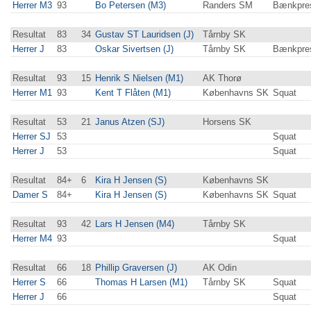
Herrer M3
93
Bo Petersen (M3)
Randers SM
Bænkpre
Resultat
83
34
Gustav ST Lauridsen (J)
Tårnby SK
Herrer J
83
Oskar Sivertsen (J)
Tårnby SK
Bænkpre
Resultat
93
15
Henrik S Nielsen (M1)
AK Thorø
Herrer M1
93
Kent T Flåten (M1)
Københavns SK
Squat
Resultat
53
21
Janus Atzen (SJ)
Horsens SK
Herrer SJ
53
Squat
Herrer J
53
Squat
Resultat
84+
6
Kira H Jensen (S)
Københavns SK
Damer S
84+
Kira H Jensen (S)
Københavns SK
Squat
Resultat
93
42
Lars H Jensen (M4)
Tårnby SK
Herrer M4
93
Squat
Resultat
66
18
Phillip Graversen (J)
AK Odin
Herrer S
66
Thomas H Larsen (M1)
Tårnby SK
Squat
Herrer J
66
Squat