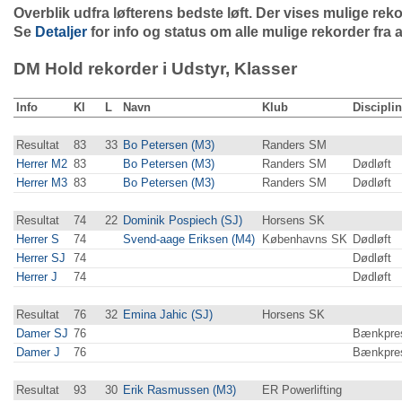
Overblik udfra løfterens bedste løft. Der vises mulige re
Se
Detaljer
for info og status om alle mulige rekorder fra a
DM Hold rekorder i Udstyr, Klasser
Info
Kl
L
Navn
Klub
Disciplin
Resultat
83
33
Bo Petersen (M3)
Randers SM
Herrer M2
83
Bo Petersen (M3)
Randers SM
Dødløft
Herrer M3
83
Bo Petersen (M3)
Randers SM
Dødløft
Resultat
74
22
Dominik Pospiech (SJ)
Horsens SK
Herrer S
74
Svend-aage Eriksen (M4)
Københavns SK
Dødløft
Herrer SJ
74
Dødløft
Herrer J
74
Dødløft
Resultat
76
32
Emina Jahic (SJ)
Horsens SK
Damer SJ
76
Bænkpre
Damer J
76
Bænkpre
Resultat
93
30
Erik Rasmussen (M3)
ER Powerlifting