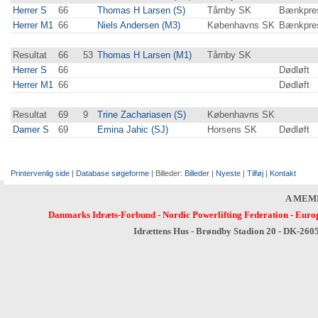
Herrer S
66
Thomas H Larsen (S)
Tårnby SK
Bænkpre
Herrer M1
66
Niels Andersen (M3)
Københavns SK
Bænkpre
Resultat
66
53
Thomas H Larsen (M1)
Tårnby SK
Herrer S
66
Dødløft
Herrer M1
66
Dødløft
Resultat
69
9
Trine Zachariasen (S)
Københavns SK
Damer S
69
Emina Jahic (SJ)
Horsens SK
Dødløft
Printervenlig side
|
Database søgeforme
| Billeder:
Billeder
|
Nyeste
|
Tilføj
|
Kontakt
A MEM
Danmarks Idræts-Forbund
-
Nordic Powerlifting Federation
-
Europ
Idrættens Hus - Brøndby Stadion 20 - DK-260