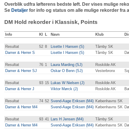
Overblik udfra løfterens bedste løft. Der vises mulige re
Se
Detaljer
for info og status om alle mulige rekorder fra a
DM Hold rekorder i Klassisk, Points
Info
Kl
L
Navn
Klub
Di
Resultat
52
8
Lisette I Hansen (S)
Tårnby SK
Damer & Herrer S
Lisette I Hansen (S)
Tårnby SK
Dø
Resultat
76
1
Laura Marding (SJ)
Roskilde AK
Damer & Herrer SJ
Oskar O Benn (SJ)
Vesterbronx
Sq
Resultat
93
15
Lukas W Nielsen (J)
Roskilde AK
Damer & Herrer J
Viktor Mørck (J)
Roskilde AK
Bæ
Resultat
74
52
Svend-Aage Eriksen (M4)
Københavns SK
Damer & Herrer M4
Svend-Aage Eriksen (M4)
Københavns SK
Dø
Resultat
93
41
Lars H Jensen (M4)
Tårnby SK
Damer & Herrer M4
Svend-Aage Eriksen (M4)
Københavns SK
Dø