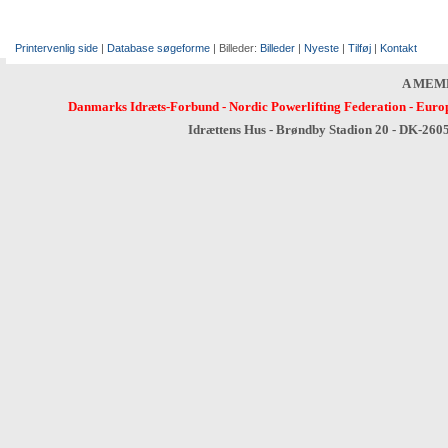
Printervenlig side
|
Database søgeforme
| Billeder:
Billeder
|
Nyeste
|
Tilføj
|
Kontakt
A MEM
Danmarks Idræts-Forbund
-
Nordic Powerlifting Federation
-
Europ
Idrættens Hus - Brøndby Stadion 20 - DK-260