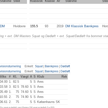
Stævne
Sted
Klassisk
Klasse
År
Stævne
Ste
DM
Hvidovre
155.5
93
2019
DM Klassisk Bænkpres
Hor
ering + evt. DM Masters Squat og Dødløft + evt. Squat/Dødløft fra bommet st
visionsturnering
Enkelt:
Squat
|
Bænkpres
|
Dødløft
visionsturnering
Enkelt:
Squat
|
Bænkpres
|
Dødløft
ilks
#
Kl.
Vægt
A
S
Klub
Rek
04.00
1.
82.5
S
S
Ares
03.58
3.
82.5
78.60
S
S
Ares
05.49
1.
75
74.60
S
S
Ares
10.55
2.
75
74.90
S
S
Ares
06.61
2.
75
S
S
Københavns SK
iv. squat og dødløft, samt Masters DM squat og dødløft: Fra 2015.