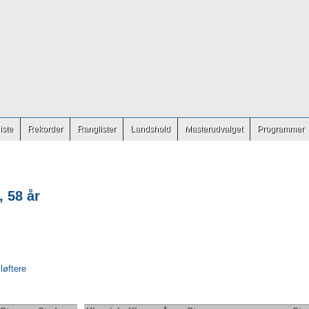
iste
Rekorder
Ranglister
Landshold
Masterudvalget
Programmer
, 58 år
 løftere