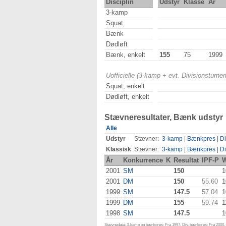
Disciplin
Udstyr
Klasse
År
3-kamp
Squat
Bænk
Dødløft
Bænk, enkelt
155
75
1999
Uofficielle (3-kamp + evt. Divisionsturn
Squat, enkelt
Dødløft, enkelt
Stævneresultater, Bænk udstyr
Alle
Udstyr
Stævner:
3-kamp
|
Bænkpres
|
Di
Klassisk
Stævner:
3-kamp
|
Bænkpres
|
Di
År
Konkurrence
K
Resultat
IPF-P
W
2001
SM
150
1
2001
DM
150
55.60
1
1999
SM
147.5
57.04
1
1999
DM
155
59.74
1
1998
SM
147.5
1
Stævnedata: 3-kamp og bænkpres: Fra 1997. Div. bænkpres: Fra 2000. D