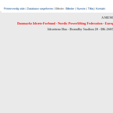
Printervenlig side
|
Database søgeforme
| Billeder:
Billeder
|
Nyeste
|
Tilføj
|
Kontakt
A MEM
Danmarks Idræts-Forbund
-
Nordic Powerlifting Federation
-
Europ
Idrættens Hus - Brøndby Stadion 20 - DK-260