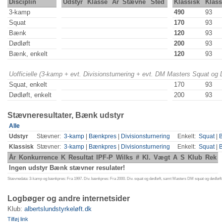
Disciplin
Udstyr
Klasse
År
Stævne
Sted
Klassisk
Klas
3-kamp
490
93
Squat
170
93
Bænk
120
93
Dødløft
200
93
Bænk, enkelt
120
93
Uofficielle (3-kamp + evt. Divisionsturnering + evt. DM Masters Squat og
Squat, enkelt
170
93
Dødløft, enkelt
200
93
Stævneresultater, Bænk udstyr
Alle
Udstyr
Stævner:
3-kamp
|
Bænkpres
|
Divisionsturnering
Enkelt:
Squat
|
Klassisk
Stævner:
3-kamp
|
Bænkpres
|
Divisionsturnering
Enkelt:
Squat
|
År
Konkurrence
K
Resultat
IPF-P
Wilks
#
Kl.
Vægt
A
S
Klub
Rek
Ingen udstyr Bænk stævner resulater!
Stævnedata: 3-kamp og bænkpres: Fra 1997. Div. bænkpres: Fra 2000. Div. squat og dødløft, samt Masters DM squat og dødløft:
Logbøger og andre internetsider
Klub:
albertslundstyrkeløft.dk
Tilføj link