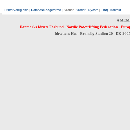
Printervenlig side
|
Database søgeforme
| Billeder:
Billeder
|
Nyeste
|
Tilføj
|
Kontakt
A MEM
Danmarks Idræts-Forbund
-
Nordic Powerlifting Federation
-
Europ
Idrættens Hus - Brøndby Stadion 20 - DK-260