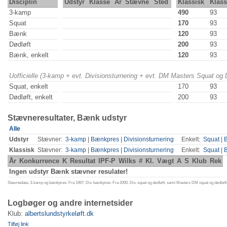
Disciplin
Udstyr
Klasse
År
Stævne
Sted
Klassisk
Klas
3-kamp
490
93
Squat
170
93
Bænk
120
93
Dødløft
200
93
Bænk, enkelt
120
93
Uofficielle (3-kamp + evt. Divisionsturnering + evt. DM Masters Squat og
Squat, enkelt
170
93
Dødløft, enkelt
200
93
Stævneresultater, Bænk udstyr
Alle
Udstyr
Stævner:
3-kamp
|
Bænkpres
|
Divisionsturnering
Enkelt:
Squat
|
Klassisk
Stævner:
3-kamp
|
Bænkpres
|
Divisionsturnering
Enkelt:
Squat
|
År
Konkurrence
K
Resultat
IPF-P
Wilks
#
Kl.
Vægt
A
S
Klub
Rek
Ingen udstyr Bænk stævner resulater!
Stævnedata: 3-kamp og bænkpres: Fra 1997. Div. bænkpres: Fra 2000. Div. squat og dødløft, samt Masters DM squat og dødløft:
Logbøger og andre internetsider
Klub:
albertslundstyrkeløft.dk
Tilføj link