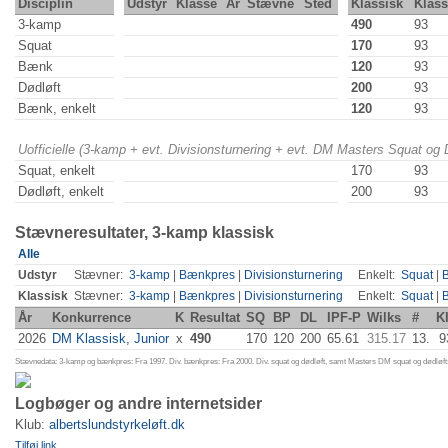
Disciplin
Udstyr
Klasse
År
Stævne
Sted
Klassisk
Klas
3-kamp
490
93
Squat
170
93
Bænk
120
93
Dødløft
200
93
Bænk, enkelt
120
93
Uofficielle (3-kamp + evt. Divisionsturnering + evt. DM Masters Squat og
Squat, enkelt
170
93
Dødløft, enkelt
200
93
Stævneresultater, 3-kamp klassisk
Alle
Udstyr
Stævner:
3-kamp
|
Bænkpres
|
Divisionsturnering
Enkelt:
Squat
|
Klassisk
Stævner:
3-kamp
|
Bænkpres
|
Divisionsturnering
Enkelt:
Squat
|
År
Konkurrence
K
Resultat
SQ
BP
DL
IPF-P
Wilks
#
Kl
2026
DM Klassisk, Junior
x
490
170
120
200
65.61
315.17
13.
9
Stævnedata: 3-kamp og bænkpres: Fra 1997. Div. bænkpres: Fra 2000. Div. squat og dødløft, samt Masters DM squat og dødløft:
Logbøger og andre internetsider
Klub:
albertslundstyrkeløft.dk
Tilføj link