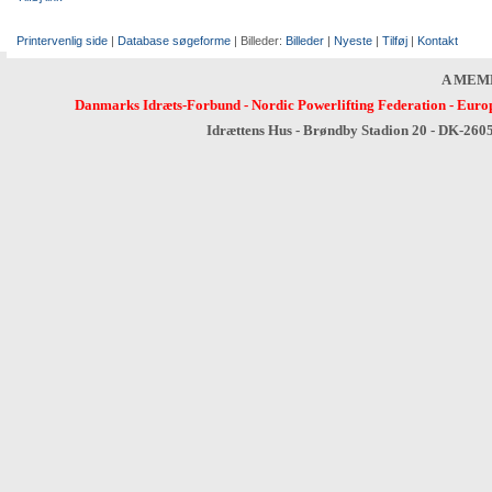
Printervenlig side
|
Database søgeforme
| Billeder:
Billeder
|
Nyeste
|
Tilføj
|
Kontakt
A MEM
Danmarks Idræts-Forbund
-
Nordic Powerlifting Federation
-
Europ
Idrættens Hus - Brøndby Stadion 20 - DK-260