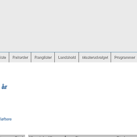
iste
Rekorder
Ranglister
Landshold
Masterudvalget
Programmer
 år
 løftere