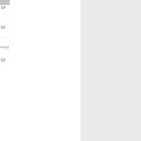
d SF
d SF
ævne)
d SF