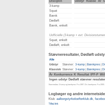
Disciplin
Udstyr
Klasse
År
S
3-kamp
Squat
Bænk
Dødløft
Bænk, enkelt
Uofficielle (3-kamp + evt. Divisionsturn
Squat, enkelt
Dødløft, enkelt
Stævneresultater, Dødløft udsty
Alle
Udstyr
Stævner:
3-kamp
|
Bænkpres
|
Di
Klassisk
Stævner:
3-kamp
|
Bænkpres
|
Di
År
Konkurrence
K
Resultat
IPF-P
Wil
Ingen udstyr Dødløft stævner resulater
Stævnedata: 3-kamp og bænkpres: Fra 1997. Div. bænkpres: Fra 2000. D
Logbøger og andre internetside
Klub:
aalborgstyrkeloefterklub.dk
,
facebo
Tilføj link