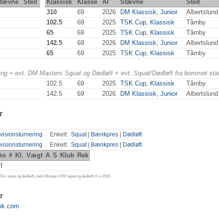
tævne
Sted
Klassisk
Klasse
År
Stævne
Sted
310
69
2026
DM Klassisk, Junior
Albertslun
102.5
69
2025
TSK Cup, Klassisk
Tårnby
65
69
2025
TSK Cup, Klassisk
Tårnby
142.5
69
2026
DM Klassisk, Junior
Albertslun
65
69
2025
TSK Cup, Klassisk
Tårnby
ering + evt. DM Masters Squat og Dødløft + evt. Squat/Dødløft fra bommet st
102.5
69
2025
TSK Cup, Klassisk
Tårnby
142.5
69
2026
DM Klassisk, Junior
Albertslun
r
visionsturnering
Enkelt:
Squat
|
Bænkpres
|
Dødløft
visionsturnering
Enkelt:
Squat
|
Bænkpres
|
Dødløft
ks
#
Kl.
Vægt
A
S
Klub
Rek
!
iv. squat og dødløft, samt Masters DM squat og dødløft: Fra 2015.
r
ok.com