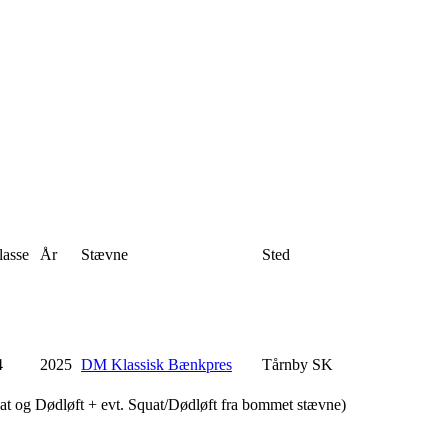
lasse
År
Stævne
Sted
4
2025
DM Klassisk Bænkpres
Tårnby SK
uat og Dødløft + evt. Squat/Dødløft fra bommet stævne)