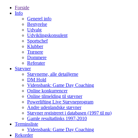
Forside
Info
Generel info
Bestyrelse
Udvalg
Udviklingskonsulent
Sportschef
Klubber
Trænere
Dommere
Referater
Stævner
Stævnerne, alle detailjerne
DM Hold
Vidensbank: Game Day Coaching
Online konkurrencer
Online tilmelding til stævner
Powerlifting Live Stævneprogram
Andre udenlandske stævner
Stævner registreret i databasen (1997 til nu)
Gamle resultatlinks 1997-2010
Terminsliste
Vidensbank: Game Day Coaching
Rekorder