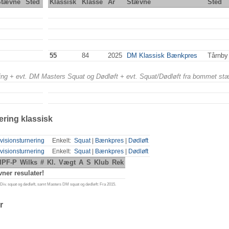
Stævne
Sted
Klassisk
Klasse
År
Stævne
Sted
55
84
2025
DM Klassisk Bænkpres
Tårnby
ering + evt. DM Masters Squat og Dødløft + evt. Squat/Dødløft fra bommet st
ering klassisk
visionsturnering
Enkelt:
Squat
|
Bænkpres
|
Dødløft
visionsturnering
Enkelt:
Squat
|
Bænkpres
|
Dødløft
IPF-P
Wilks
#
Kl.
Vægt
A
S
Klub
Rek
ner resulater!
iv. squat og dødløft, samt Masters DM squat og dødløft: Fra 2015.
r