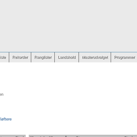
iste
Rekorder
Ranglister
Landshold
Masterudvalget
Programmer
en
 løftere