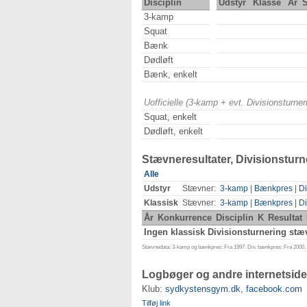
Disciplin
Udstyr
Klasse
År
3-kamp
Squat
Bænk
Dødløft
Bænk, enkelt
Uofficielle (3-kamp + evt. Divisionsturn
Squat, enkelt
Dødløft, enkelt
Stævneresultater, Divisionsturn
Alle
Udstyr
Stævner:
3-kamp
|
Bænkpres
|
Di
Klassisk
Stævner:
3-kamp
|
Bænkpres
|
Di
År
Konkurrence
Disciplin
K
Resultat
Ingen klassisk Divisionsturnering stæv
Stævnedata: 3-kamp og bænkpres: Fra 1997. Div. bænkpres: Fra 2000. D
Logbøger og andre internetside
Klub:
sydkystensgym.dk
,
facebook.com
Tilføj link